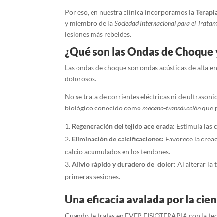
Por eso, en nuestra clínica incorporamos la
Terapi
y miembro de la
Sociedad Internacional para el Trat
lesiones más rebeldes.
¿Qué son las Ondas de Choque 
Las ondas de choque son ondas acústicas de alta ene
dolorosos.
No se trata de corrientes eléctricas ni de ultrason
biológico conocido como
mecano-transducción
que p
Regeneración del tejido acelerada:
Estimula las c
Eliminación de calcificaciones:
Favorece la creac
calcio acumulados en los tendones.
Alivio rápido y duradero del dolor:
Al alterar la
primeras sesiones.
Una eficacia avalada por la cie
Cuando te tratas en EVEP FISIOTERAPIA con la tecn