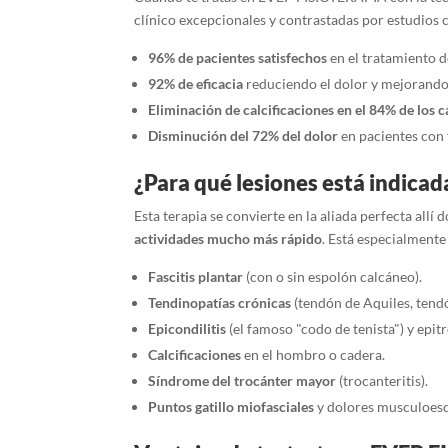
clínico excepcionales y contrastadas por estudios c
96% de pacientes satisfechos
en el tratamiento d
92% de eficacia
reduciendo el dolor y mejorando l
Eliminación de calcificaciones en el 84% de los c
Disminución del 72% del dolor
en pacientes con f
¿Para qué lesiones está indicad
Esta terapia se convierte en la aliada perfecta all
actividades mucho más rápido
. Está especialment
Fascitis plantar
(con o sin espolón calcáneo).
Tendinopatías crónicas
(tendón de Aquiles, tendó
Epicondilitis
(el famoso "codo de tenista") y epitro
Calcificaciones
en el hombro o cadera.
Síndrome del trocánter mayor
(trocanteritis).
Puntos gatillo miofasciales
y dolores musculoesq