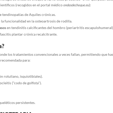
ientíficos (recogidos en el portal médico
ondasdechoque.eu
):
e tendinopatías de Aquiles crónicas.
a funcionalidad en la osteoartrosis de rodilla.
asos
en tendinitis calcificantes del hombro (periartritis escapulohumeral)
ascitis plantar crónica recalcitrante.
a?
í donde los tratamientos convencionales a veces fallan, permitiendo que ha
e recomendada para:
n rotuliano, isquiotibiales).
cleitis ("codo de golfista").
ueléticos persistentes.