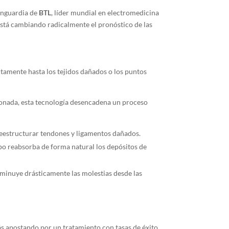
vanguardia de
BTL
, líder mundial en electromedicina
 está cambiando radicalmente el pronóstico de las
ctamente hasta los tejidos dañados o los puntos
sionada, esta tecnología desencadena un proceso
 reestructurar tendones y ligamentos dañados.
po reabsorba de forma natural los depósitos de
disminuye drásticamente las molestias desde las
s apostando por un tratamiento con tasas de éxito