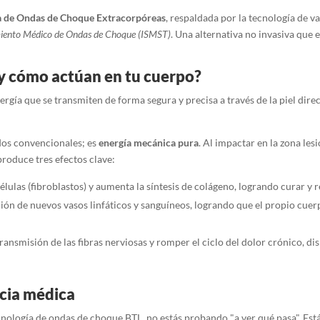
a de Ondas de Choque Extracorpóreas
, respaldada por la tecnología de 
amiento Médico de Ondas de Choque (ISMST)
. Una alternativa no invasiva que
y cómo actúan en tu cuerpo?
rgía que se transmiten de forma segura y precisa a través de la piel dire
idos convencionales; es
energía mecánica pura
. Al impactar en la zona le
roduce tres efectos clave:
élulas (fibroblastos) y aumenta la síntesis de colágeno, logrando curar y
ión de nuevos vasos linfáticos y sanguíneos, logrando que el propio cuer
 transmisión de las fibras nerviosas y romper el ciclo del dolor crónico, 
ncia médica
ología de ondas de choque BTL, no estás probando "a ver qué pasa". Está