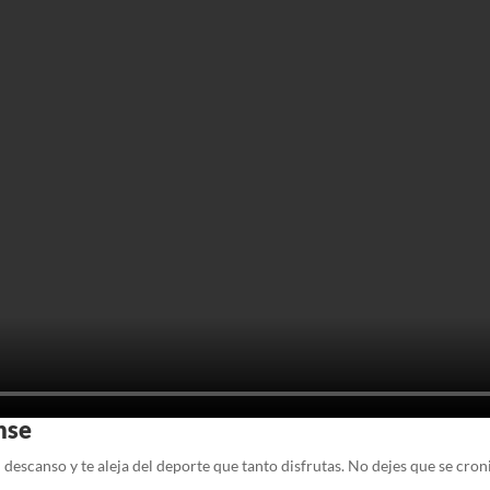
nse
tu descanso y te aleja del deporte que tanto disfrutas. No dejes que se cron