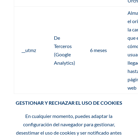
Urch
Alma
el or
la c
De
que 
Terceros
cómo
__utmz
6 meses
(Google
usua
Analytics)
lleg
hasta
pági
web
GESTIONAR Y RECHAZAR EL USO DE COOKIES
En cualquier momento, puedes adaptar la
configuración del navegador para gestionar,
desestimar el uso de cookies y ser notificado antes