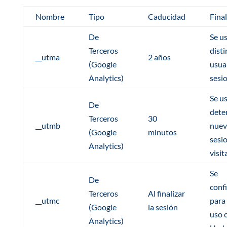
Nombre
Tipo
Caducidad
Fina
De
Se u
Terceros
disti
__utma
2 años
(Google
usua
Analytics)
sesi
Se u
De
dete
Terceros
30
__utmb
nuev
(Google
minutos
sesi
Analytics)
visit
Se
De
conf
Terceros
Al finalizar
__utmc
para
(Google
la sesión
uso 
Analytics)