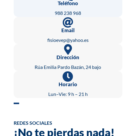
Teléfono
988 238 968

Email
fisioevep@yahoo.es

Dirección
Rúa Emilia Pardo Bazán, 24 bajo

Horario
Lun–Vie: 9 h – 21 h
REDES SOCIALES
¡No te pierdas nada!